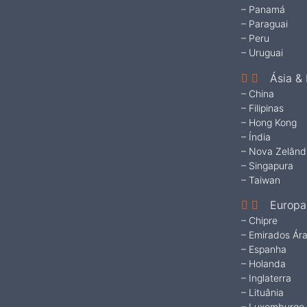
– Panamá
– Paraguai
– Peru
– Uruguai
Ásia & 
– China
– Filipinas
– Hong Kong
– Índia
– Nova Zelând
– Singapura
– Taiwan
Europa
– Chipre
– Emirados Ár
– Espanha
– Holanda
– Inglaterra
– Lituânia
– Luxemburgo