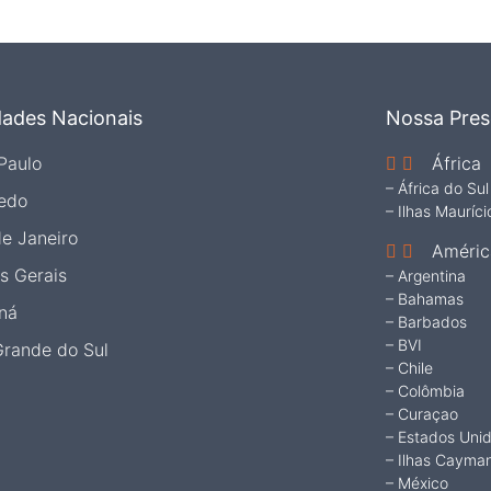
dades Nacionais
Nossa Pres
Paulo
África
– África do Sul
edo
– Ilhas Mauríci
de Janeiro
Améric
s Gerais
– Argentina
– Bahamas
ná
– Barbados
– BVI
Grande do Sul
– Chile
– Colômbia
– Curaçao
– Estados Uni
– Ilhas Cayma
– México