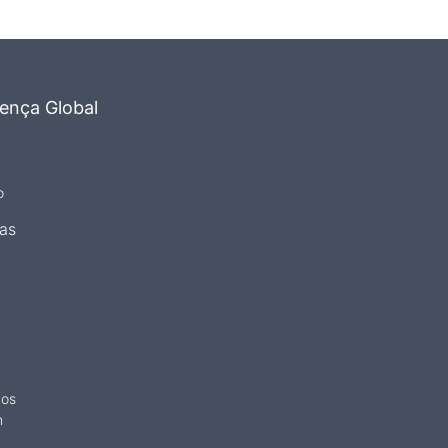
ença Global
o
as
dos
n