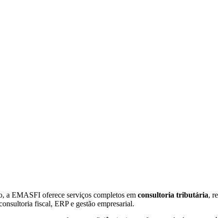
tão, a EMASFI oferece serviços completos em
consultoria tributária
, r
consultoria fiscal, ERP e gestão empresarial.